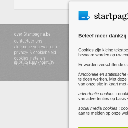
over Startpagina.be
Mijn startpagina
Beleef meer dankzij
voeg uw website toe
contacteer ons
pagina's van a tot z
algemene voorwaarden
Cookies zijn kleine tekstb
privacy- & cookiebeleid
bewaard worden op uw comp
cookies instellen
© 2026 Breakpoint BV
Bezoek ook eens onze an
veelgestelde vragen
Er worden verschillende co
websites :
functionele en statistische
www.zoekertjes.be
te doen werken. Met deze
www.koken.be
van onze site in kaart met
advertentie cookies
: cooki
van advertenties op basis
social media cookies
: coo
aan te melden op onze web