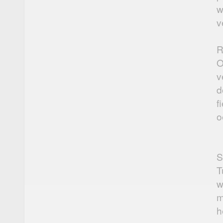
w
v
R
O
v
d
f
o
S
T
w
m
h