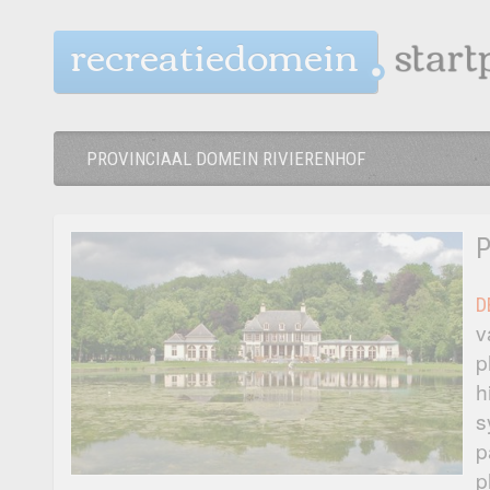
recreatiedomein
PROVINCIAAL DOMEIN RIVIERENHOF
P
D
v
p
h
s
p
p