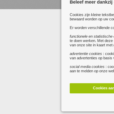
Beleef meer dankzij
www.zoekertjes.be
www.koken.be
Cookies zijn kleine tekstb
bewaard worden op uw comp
Er worden verschillende co
functionele en statistische
te doen werken. Met deze
van onze site in kaart met
advertentie cookies
: cooki
van advertenties op basis
social media cookies
: coo
aan te melden op onze web
Cookies aa