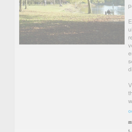
p
E
u
r
v
e
s
d
V
t
w
o