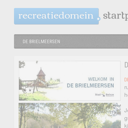
recreatiedomein
DE BRIELMEERSEN
D
D
r
h
J
g
k